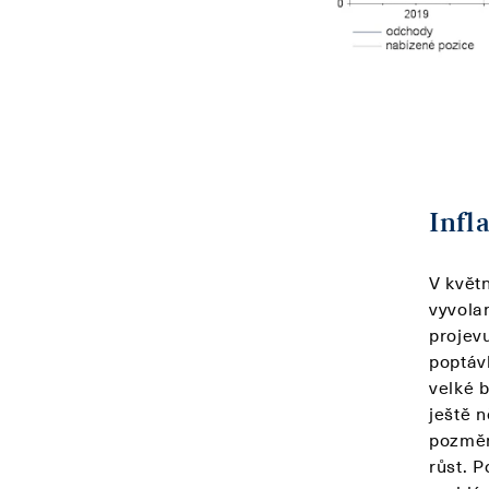
Infl
V květ
vyvola
projev
poptáv
velké 
ještě 
pozměni
růst. 