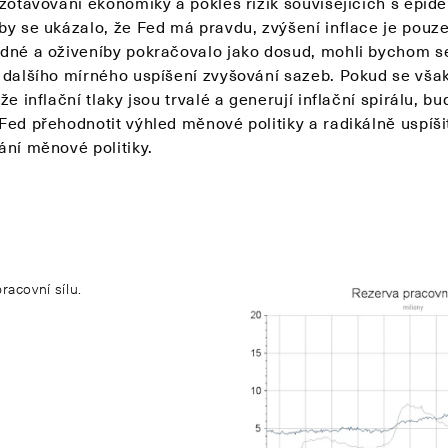
zotavování ekonomiky a pokles rizik souvisejících s epide
by se ukázalo, že Fed má pravdu, zvýšení inflace je pouz
dné a oživeníby pokračovalo jako dosud, mohli bychom s
 dalšího mírného uspíšení zvyšování sazeb. Pokud se vša
že inflační tlaky jsou trvalé a generují inflační spirálu, bu
Fed přehodnotit výhled měnové politiky a radikálně uspíši
ání měnové politiky.
racovní sílu.