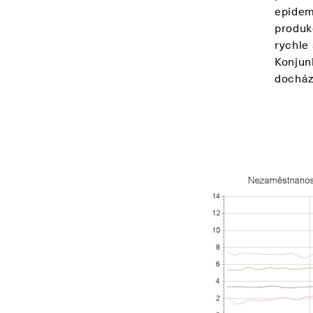
epidemi
produk
rychle
Konjunk
docház