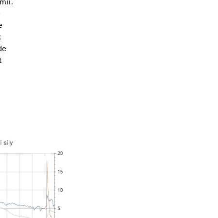
mií.
e
e
k
de
t