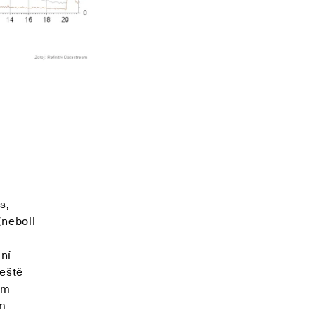
s,
(neboli
ní
ještě
ým
ým