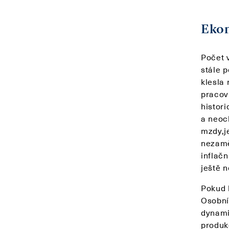
Ekon
Počet 
stále 
klesla 
pracov
histor
a neoc
mzdy,j
nezamě
inflač
ještě n
Pokud 
Osobní 
dynami
produk