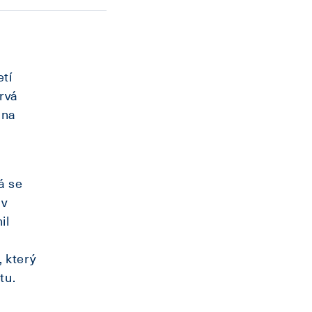
etí
rvá
 na
á se
iv
il
, který
tu.