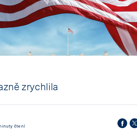
azně zrychlila
minuty čtení