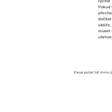
rychlé 
Pokud 
přecho
dočkat
ukáže, 
muset 
utahov
Klesá počet lidí mimo p