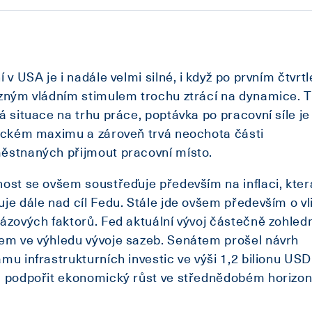
í v USA je i nadále velmi silné, i když po prvním čtvrtl
zným vládním stimulem trochu ztrácí na dynamice. T
á situace na trhu práce, poptávka po pracovní síle je
ickém maximu a zároveň trvá neochota části
ěstnaných přijmout pracovní místo.
ost se ovšem soustřeďuje především na inflaci, kter
je dále nad cíl Fedu. Stále jde ovšem především o vl
ázových faktorů. Fed aktuální vývoj částečně zohledn
m ve výhledu vývoje sazeb. Senátem prošel návrh
mu infrastrukturních investic ve výši 1,2 bilionu USD
 podpořit ekonomický růst ve střednědobém horizon