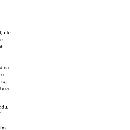
, ale
ak
ch
d na
tu
roj
která
edu.
í
á
tím