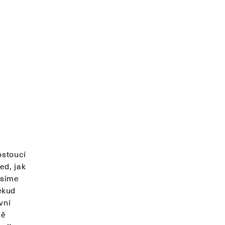
ostoucí
ed, jak
usíme
ěkud
vní
ně