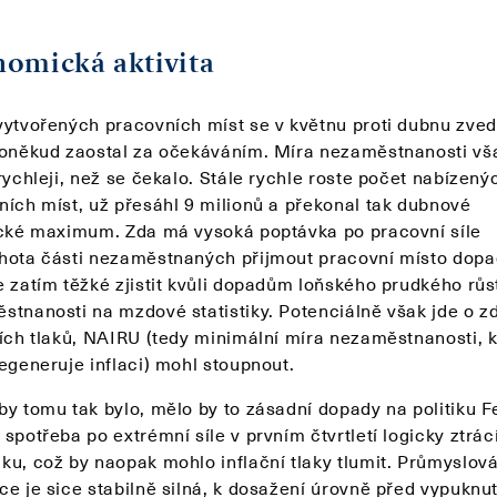
omická aktivita
vytvořených pracovních míst se v květnu proti dubnu zvedl
poněkud zaostal za očekáváním. Míra nezaměstnanosti vš
rychleji, než se čekalo. Stále rychle roste počet nabízený
ních míst, už přesáhl 9 milionů a překonal tak dubnové
ické maximum. Zda má vysoká poptávka po pracovní síle
hota části nezaměstnaných přijmout pracovní místo dopa
e zatím těžké zjistit kvůli dopadům loňského prudkého růs
stnanosti na mzdové statistiky. Potenciálně však jde o zd
ních tlaků, NAIRU (tedy minimální míra nezaměstnanosti, 
egeneruje inflaci) mohl stoupnout.
by tomu tak bylo, mělo by to zásadní dopady na politiku F
spotřeba po extrémní síle v prvním čtvrtletí logicky ztrác
ku, což by naopak mohlo inflační tlaky tlumit. Průmyslov
ce je sice stabilně silná, k dosažení úrovně před vypuknu