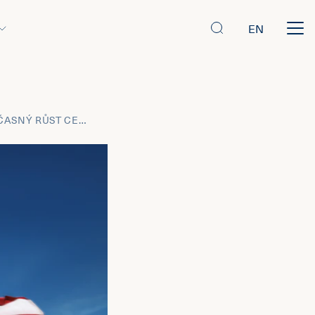
EN
ČERVENEC 2021: PŘEDSTAVUJE SOUČASNÝ RŮST CEN POUZE DOČASNÝ VÝKYV NEBO PŮJDE O NOVÝ TREND?