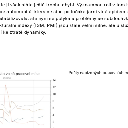
e ji však stále ještě trochu chybí. Významnou roli v tom 
ce automobilů, která se sice po loňské jarní vlně epidemi
 stabilizovala, ale nyní se potýká s problémy se subdodáv
turální indexy (ISM, PMI) jsou stále velmi silné, ale u sl
í ke ztrátě dynamiky.
Počty nabízených pracovních mí