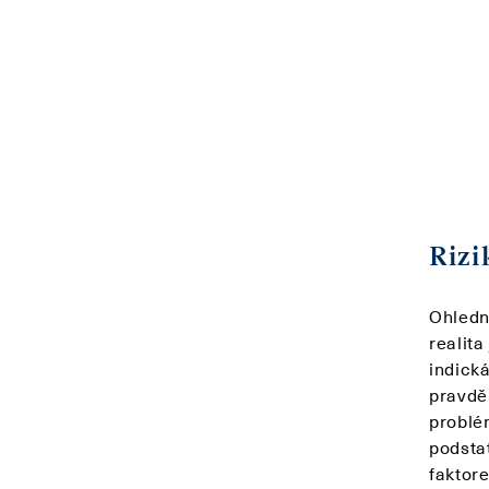
Rizi
Ohledn
realita
indick
pravdě
problém
podsta
faktor