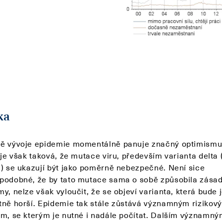
ka
ě vývoje epidemie momentálně panuje značný optimismu
 je však taková, že mutace viru, především varianta delta 
á) se ukazují být jako poměrně nebezpečné. Není sice
podobné, že by tato mutace sama o sobě způsobila zásad
y, nelze však vyloučit, že se objeví varianta, která bude 
tně horší. Epidemie tak stále zůstává významným rizikov
em, se kterým je nutné i nadále počítat. Dalším významn