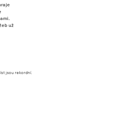
hraje
e
kami.
užeb už
st jsou rekordní.