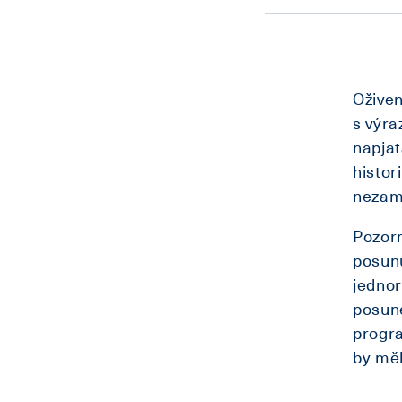
Oživen
s výra
napjat
histor
nezam
Pozorn
posunu
jednor
posune
progra
by měl