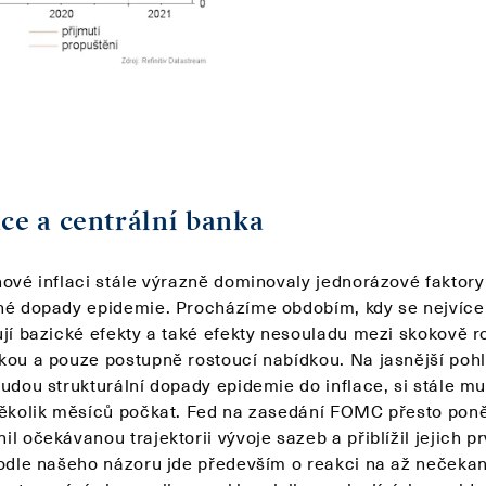
ace a centrální banka
nové inflaci stále výrazně dominovaly jednorázové faktory
né dopady epidemie. Procházíme obdobím, kdy se nejvíce
ují bazické efekty a také efekty nesouladu mezi skokově r
kou a pouze postupně rostoucí nabídkou. Na jasnější pohl
budou strukturální dopady epidemie do inflace, si stále m
několik měsíců počkat. Fed na zasedání FOMC přesto pon
l očekávanou trajektorii vývoje sazeb a přiblížil jejich pr
Podle našeho názoru jde především o reakci na až nečeka