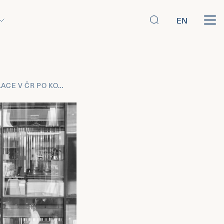
EN
DUBEN 2021 - NEJISTÉ VÝHLEDY INFLACE V ČR PO KONCI PANDEMIE KORONAVIRU. VLIV HOSPODÁŘSKÉHO RŮSTU, VYSOKÉ MÍRY ÚSPOR A ODLOŽENÉ SPOTŘEBY.