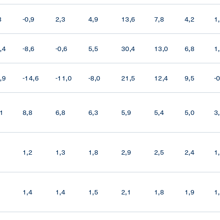
8
-0,9
2,3
4,9
13,6
7,8
4,2
1
,4
-8,6
-0,6
5,5
30,4
13,0
6,8
1
,9
-14,6
-11,0
-8,0
21,5
12,4
9,5
-
,1
8,8
6,8
6,3
5,9
5,4
5,0
3
1,2
1,3
1,8
2,9
2,5
2,4
1
1,4
1,4
1,5
2,1
1,8
1,9
1