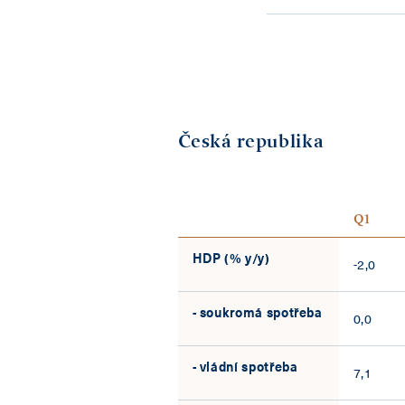
Česká republika
Q1
HDP (% y/y)
-2,0
- soukromá spotřeba
0,0
- vládní spotřeba
7,1