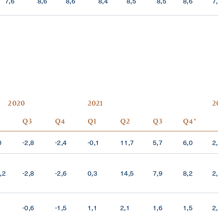
7,6
8,6
8,6
8,4
8,5
8,5
8,6
7
2020
2021
2
Q3
Q4
Q1
Q2
Q3
Q4*
0
-2,8
-2,4
-0,1
11,7
5,7
6,0
2
,2
-2,8
-2,6
0,3
14,5
7,9
8,2
2
-0,6
-1,5
1,1
2,1
1,6
1,5
2