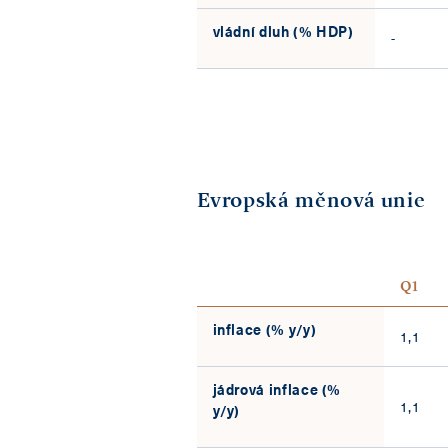
vládní dluh (% HDP)
-
Evropská měnová unie
Q1
inflace (% y/y)
1,1
jádrová inflace (%
1,1
y/y)