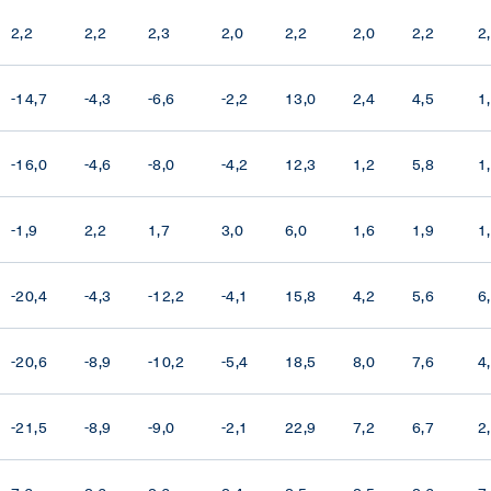
2,2
2,2
2,3
2,0
2,2
2,0
2,2
2
-14,7
-4,3
-6,6
-2,2
13,0
2,4
4,5
1
-16,0
-4,6
-8,0
-4,2
12,3
1,2
5,8
1
-1,9
2,2
1,7
3,0
6,0
1,6
1,9
1
-20,4
-4,3
-12,2
-4,1
15,8
4,2
5,6
6
-20,6
-8,9
-10,2
-5,4
18,5
8,0
7,6
4
-21,5
-8,9
-9,0
-2,1
22,9
7,2
6,7
2