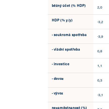
běžný účet (% HDP)
2,0
HDP (% y/y)
-3,2
- soukromá spotřeba
-3,9
- vládní spotřeba
0,8
- investice
1,1
- dovoz
0,3
- vývoz
-3,1
nezaměstnanost (%)