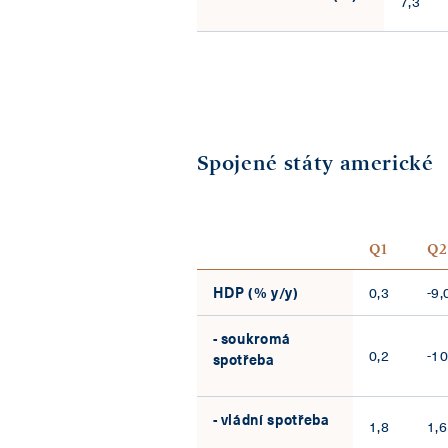
7,3
Spojené státy americké
Q1
Q2
HDP (% y/y)
0,3
-9,
- soukromá
0,2
-10
spotřeba
- vládní spotřeba
1,8
1,6