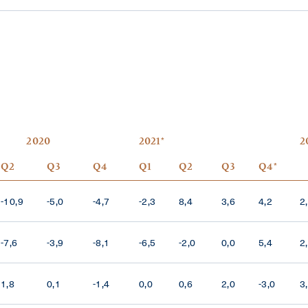
2020
2021*
2
Q2
Q3
Q4
Q1
Q2
Q3
Q4*
-10,9
-5,0
-4,7
-2,3
8,4
3,6
4,2
2
-7,6
-3,9
-8,1
-6,5
-2,0
0,0
5,4
2
1,8
0,1
-1,4
0,0
0,6
2,0
-3,0
3