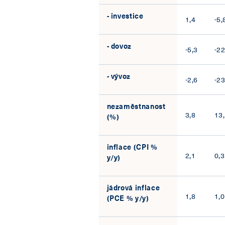
- investice
1,4
-5,
- dovoz
-5,3
-22
- vývoz
-2,6
-23
nezaměstnanost
3,8
13
(%)
inflace (CPI %
2,1
0,3
y/y)
jádrová inflace
1,8
1,0
(PCE % y/y)