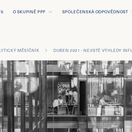
O SKUPINĚ PPF
SPOLEČENSKÁ ODPOVĚDNOST
TS
LYTICKÝ MĚSÍČNÍK