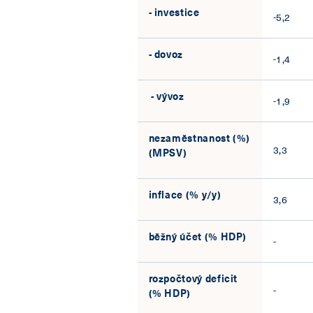
- investice
-5,2
- dovoz
-1,4
- vývoz
-1,9
nezaměstnanost (%)
3,3
(MPSV)
inflace (% y/y)
3,6
běžný účet (% HDP)
-
rozpočtový deficit
-
(% HDP)