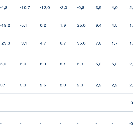
-4,8
-10,7
-12,0
-2,0
-0,8
3,5
4,0
2
-18,2
-5,1
0,2
1,9
25,0
9,4
4,5
1
-23,3
-3,1
4,7
6,7
35,0
7,8
1,7
1
5,0
5,0
5,0
5,1
5,3
5,3
5,3
2
3,1
3,3
2,6
2,3
2,3
2,2
2,2
2
-
-
-
-
-
-
-
-
-
-
-
-
-
-
-
-