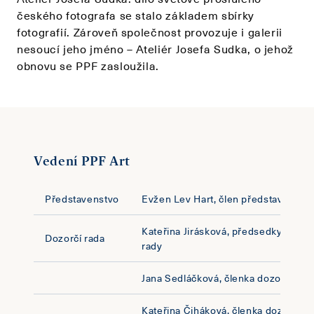
českého fotografa se stalo základem sbírky
fotografií. Zároveň společnost provozuje i galerii
nesoucí jeho jméno – Ateliér Josefa Sudka, o jehož
obnovu se PPF zasloužila.
Vedení PPF Art
Představenstvo
Evžen Lev Hart, člen představenstv
Kateřina Jirásková, předsedkyně doz
Dozorčí rada
rady
Jana Sedláčková, členka dozorčí rad
Kateřina Čiháková, členka dozorčí r