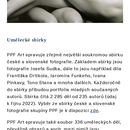
Umělecké sbírky
PPF Art spravuje zřejmě největší soukromou sbírku
české a slovenské fotografie. Základem sbírky jsou
fotografie Josefa Sudka, dále to jsou například díla
Františka Drtikola, Jaromíra Funkeho, Ivana
Pinkavy, Tono Stana a mnoha dalších. Každoročně
do sbírky přibudou portfolia mladých současných
autorů. Sbírka čítá 2 285 děl od 235 autorů (údaj
k říjnu 2022). Výběr ze sbírky české a slovenské
fotografie skupiny PPF je k dispozici
zde
.
PPF Art spravuje také soubor 336 uměleckých děl,
převážně obrazů a soch, mezi nimiž jsou