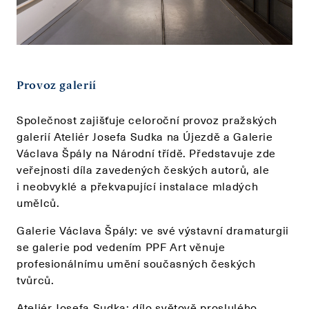
Provoz galerií
Společnost zajišťuje celoroční provoz pražských
galerií Ateliér Josefa Sudka na Újezdě a Galerie
Václava Špály na Národní třídě. Představuje zde
veřejnosti díla zavedených českých autorů, ale
i neobvyklé a překvapující instalace mladých
umělců.
Galerie Václava Špály: ve své výstavní dramaturgii
se galerie pod vedením PPF Art věnuje
profesionálnímu umění současných českých
tvůrců.
Ateliér Josefa Sudka: dílo světově proslulého