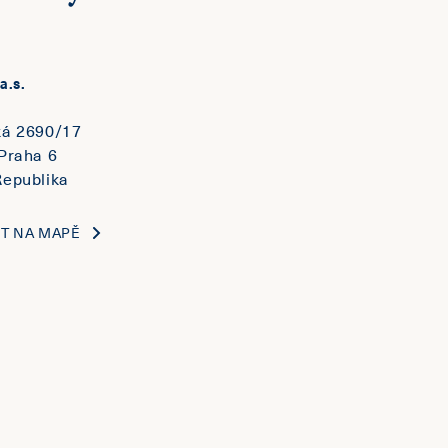
a.s.
ká 2690/17
Praha 6
epublika
IT NA MAPĚ