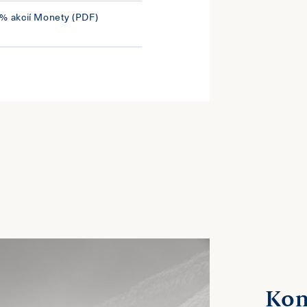
 % akcií Monety
(PDF)
Kon