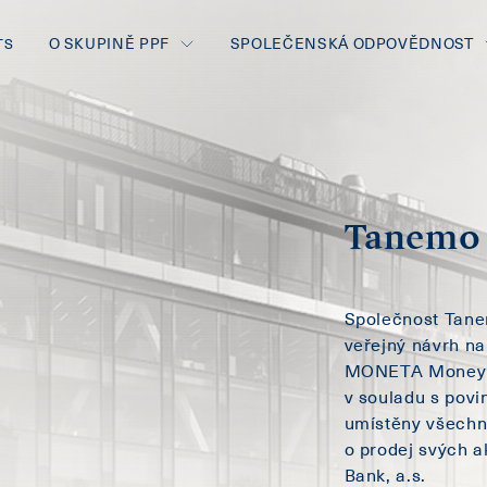
O SKUPINĚ PPF
SPOLEČENSKÁ ODPOVĚDNOST
TS
Tanemo 
Společnost Tanem
veřejný návrh na
MONETA Money Ba
v souladu s povi
umístěny všechn
o prodej svých 
Bank, a.s.