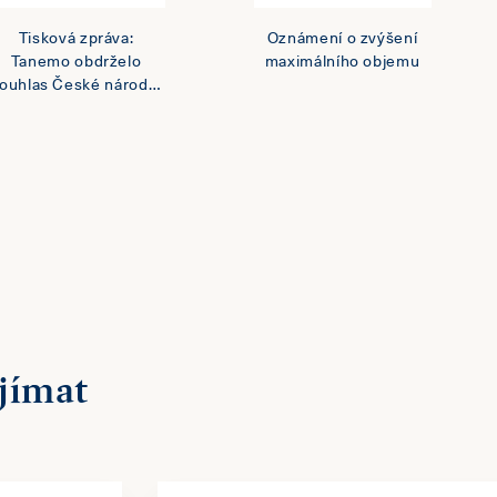
Tisková zpráva:
Oznámení o zvýšení
Tanemo obdrželo
maximálního objemu
ouhlas České národní
banky ke zvýšení
svého podílu
v MONETA Money
Bank na 28,36 %
jímat