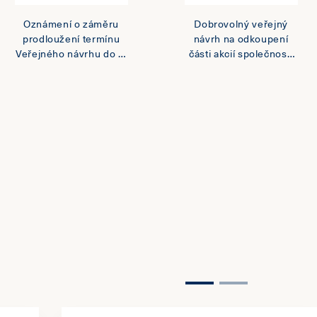
Oznámení o záměru
Dobrovolný veřejný
prodloužení termínu
návrh na odkoupení
Veřejného návrhu do 5.
části akcií společnosti
března 2021
MONETA Money Bank,
a.s.