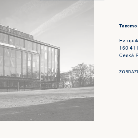
Tanemo 
Evrops
160 41 
Česká R
ZOBRAZ