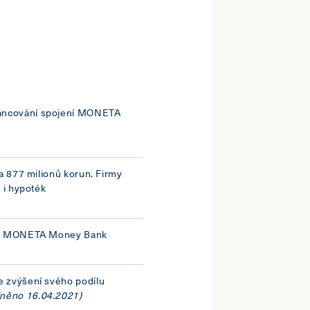
ancování spojení MONETA
a 877 milionů korun. Firmy
k i hypoték
F s MONETA Money Bank
 zvýšení svého podílu
jněno 16.04.2021)