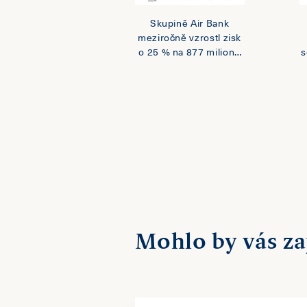
Skupině Air Bank
meziročně vzrostl zisk
o 25 % na 877 milionů
s
korun. Firmy poskytly
rekordní objemy
spotřebitelských
půjček i hypoték
Mohlo by vás za