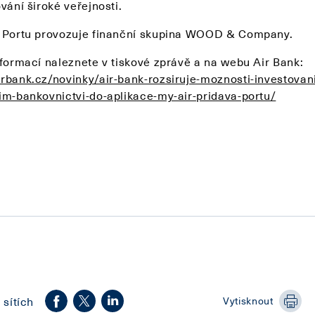
vání široké veřejnosti.
 Portu provozuje finanční skupina WOOD & Company.
nformací naleznete v tiskové zprávě a na webu Air Bank:
rbank.cz/novinky/air-bank-rozsiruje-moznosti-investovani
im-bankovnictvi-do-aplikace-my-air-pridava-portu/
 sítích
Vytisknout