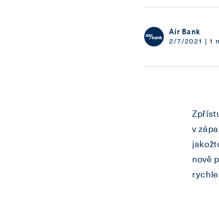
Air Bank
2/7/2021 | 1 
Zpříst
v zápa
jakožt
nově p
rychle