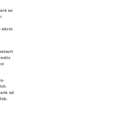
eré se
h
é akcie
estavit
vestic
ce
ro-
trh
bank od
žeb.