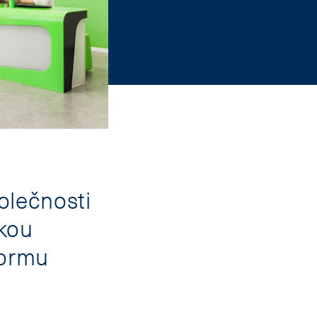
olečnosti
okou
formu