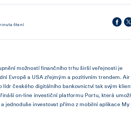
minuta čtení
upnění možností finančního trhu širší veřejnosti je
dní Evropě a USA zřejmým a pozitivním trendem. Air
o lídr českého digitálního bankovnictví tak svým klie
řináší on-line investiční platformu Portu, která umož
 a jednoduše investovat přímo z mobilní aplikace My 