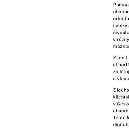
Pomocí
obchod
orient
i velk
investo
v různ
možnos
Klienti
si por
zajišť
a vlast
Dlouhod
klient
v Česk
absurd
Tento 
digita