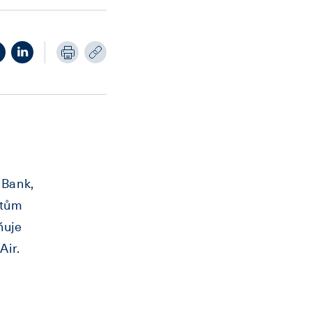
 Bank,
ntům
ňuje
Air.