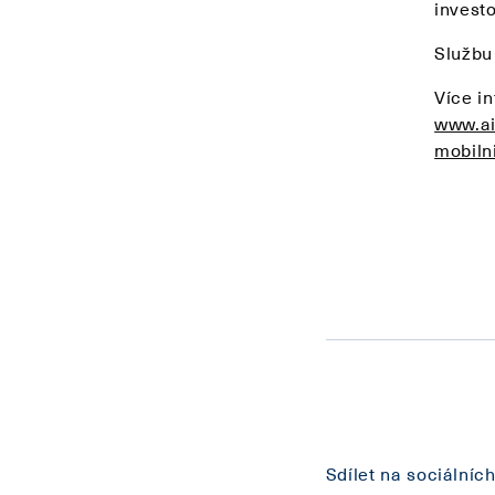
investo
Službu
Více i
www.ai
mobiln
Sdílet na sociálních