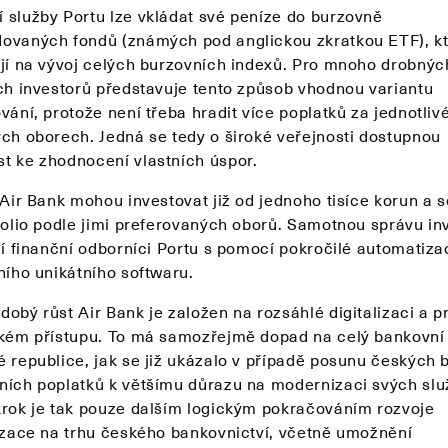
 služby Portu lze vkládat své peníze do burzovně
ovaných fondů (známých pod anglickou zkratkou ETF), kt
ují na vývoj celých burzovních indexů. Pro mnoho drobnýc
ých investorů představuje tento způsob vhodnou variantu
vání, protože není třeba hradit více poplatků za jednotliv
ých oborech. Jedná se tedy o široké veřejnosti dostupnou
t ke zhodnocení vlastních úspor.
 Air Bank mohou investovat již od jednoho tisíce korun a s
tfolio podle jimi preferovaných oborů. Samotnou správu in
ují finanční odborníci Portu s pomocí pokročilé automatiza
ního unikátního softwaru.
obý růst Air Bank je založen na rozsáhlé digitalizaci a p
ském přístupu. To má samozřejmě dopad na celý bankovní 
é republice, jak se již ukázalo v případě posunu českých 
ních poplatků k většímu důrazu na modernizaci svých slu
krok je tak pouze dalším logickým pokračováním rozvoje
lizace na trhu českého bankovnictví, včetně umožnění