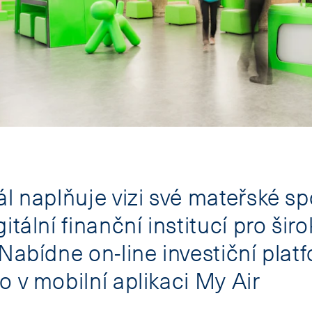
ál naplňuje vizi své mateřské sp
itální finanční institucí pro šir
 Nabídne on-line investiční plat
o v mobilní aplikaci My Air