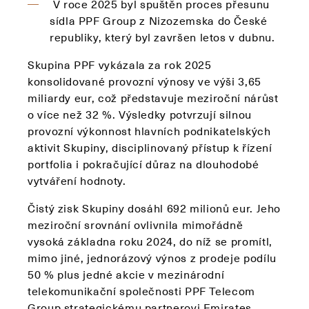
V roce 2025 byl spuštěn proces přesunu
sídla PPF Group z Nizozemska do České
republiky, který byl završen letos v dubnu.
Skupina PPF vykázala za rok 2025
konsolidované provozní výnosy ve výši 3,65
miliardy eur, což představuje meziroční nárůst
o více než 32 %. Výsledky potvrzují silnou
provozní výkonnost hlavních podnikatelských
aktivit Skupiny, disciplinovaný přístup k řízení
portfolia i pokračující důraz na dlouhodobé
vytváření hodnoty.
Čistý zisk Skupiny dosáhl 692 milionů eur. Jeho
meziroční srovnání ovlivnila mimořádně
vysoká základna roku 2024, do níž se promítl,
mimo jiné, jednorázový výnos z prodeje podílu
50 % plus jedné akcie v mezinárodní
telekomunikační společnosti PPF Telecom
Group strategickému partnerovi Emirates