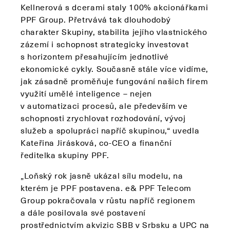
Kellnerová s dcerami staly 100% akcionářkami
PPF Group. Přetrvává tak dlouhodobý
charakter Skupiny, stabilita jejího vlastnického
zázemí i schopnost strategicky investovat
s horizontem přesahujícím jednotlivé
ekonomické cykly. Současně stále více vidíme,
jak zásadně proměňuje fungování našich firem
využití umělé inteligence – nejen
v automatizaci procesů, ale především ve
schopnosti zrychlovat rozhodování, vývoj
služeb a spolupráci napříč skupinou,“ uvedla
Kateřina Jirásková, co-CEO a finanční
ředitelka skupiny PPF.
„Loňský rok jasně ukázal sílu modelu, na
kterém je PPF postavena. e& PPF Telecom
Group pokračovala v růstu napříč regionem
a dále posilovala své postavení
prostřednictvím akvizic SBB v Srbsku a UPC na