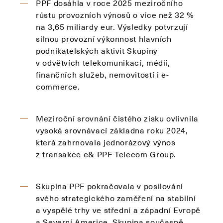
PPF dosáhla v roce 2025 meziročního
růstu provozních výnosů o více než 32 %
na 3,65 miliardy eur. Výsledky potvrzují
silnou provozní výkonnost hlavních
podnikatelských aktivit Skupiny
v odvětvích telekomunikací, médií,
finančních služeb, nemovitostí i e-
commerce.
Meziroční srovnání čistého zisku ovlivnila
vysoká srovnávací základna roku 2024,
která zahrnovala jednorázový výnos
z transakce e& PPF Telecom Group.
Skupina PPF pokračovala v posilování
svého strategického zaměření na stabilní
a vyspělé trhy ve střední a západní Evropě
a Severní Americe. Skupina současně