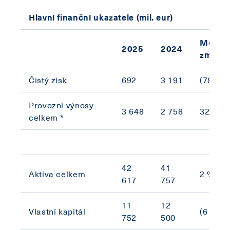
Hlavní finanční ukazatele (mil. eur)
Meziro
2025
2024
změna
Čistý zisk
692
3 191
(78 %)
Provozní výnosy
3 648
2 758
32 %
celkem *
42
41
Aktiva celkem
2 %
617
757
11
12
Vlastní kapitál
(6 %)
752
500