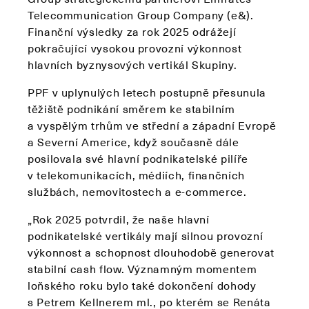
Telecommunication Group Company (e&).
Finanční výsledky za rok 2025 odrážejí
pokračující vysokou provozní výkonnost
hlavních byznysových vertikál Skupiny.
PPF v uplynulých letech postupně přesunula
těžiště podnikání směrem ke stabilním
a vyspělým trhům ve střední a západní Evropě
a Severní Americe, když současně dále
posilovala své hlavní podnikatelské pilíře
v telekomunikacích, médiích, finančních
službách, nemovitostech a e-commerce.
„Rok 2025 potvrdil, že naše hlavní
podnikatelské vertikály mají silnou provozní
výkonnost a schopnost dlouhodobě generovat
stabilní cash flow. Významným momentem
loňského roku bylo také dokončení dohody
s Petrem Kellnerem ml., po kterém se Renáta