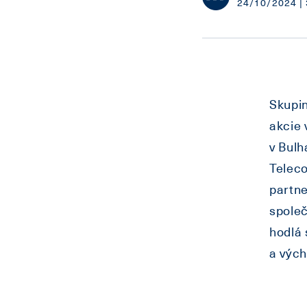
24/10/2024 | 
Skupin
akcie 
v Bulh
Telec
partne
společ
hodlá 
a vých