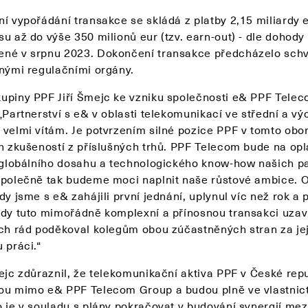
ní vypořádání transakce se skládá z platby 2,15 miliardy 
u až do výše 350 milionů eur (tzv. earn-out) - dle dohody
né v srpnu 2023. Dokončení transakce předcházelo schv
šnými regulačními orgány.
upiny PPF Jiří Šmejc ke vzniku společnosti e& PPF Tele
„Partnerství s e& v oblasti telekomunikací ve střední a v
 velmi vítám. Je potvrzením silné pozice PPF v tomto obo
ch zkušeností z příslušných trhů. PPF Telecom bude na opl
z globálního dosahu a technologického know-how našich p
Společně tak budeme moci naplnit naše růstové ambice. 
dy jsme s e& zahájili první jednání, uplynul víc než rok a p
edy tuto mimořádně komplexní a přínosnou transakci uza
ych rád poděkoval kolegům obou zúčastněných stran za je
 práci.“
mejc zdůraznil, že telekomunikační aktiva PPF v České rep
ou mimo e& PPF Telecom Group a budou plně ve vlastnict
o je v souladu s plány pokračovat v budování synergií mez