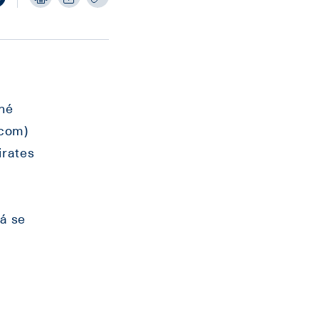
dné
ecom)
irates
á se