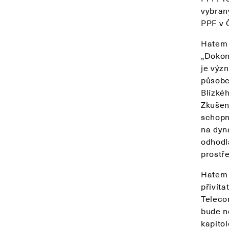
vybran
PPF v 
Hatem 
„Dokon
je výz
působe
Blízkéh
Zkušen
schopn
na dyn
odhodl
prostř
Hatem 
přivít
Teleco
bude n
kapito