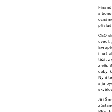
Finanč
a bonus
oznáme
příslu
CEO sk
uvedl: 
Evropě
i naši
těžit 
z e&. 
doby, k
Nyní t
a já b
skvělou
Jiří Š
zůstan
PPF. T