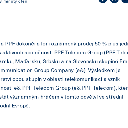
3 minuty čtení
a PPF dokončila loni oznámený prodej 50 % plus je
v aktivech společnosti PPF Telecom Group (PPF Tel
arsku, Maďarsku, Srbsku a na Slovensku skupině Em
ommunication Group Company (e&). Výsledkem je
rství obou skupin v oblasti telekomunikací a vznik
nosti e& PPF Telecom Group (e& PPF Telecom), kter
stát významným hráčem v tomto odvětví ve střední
odní Evropě.