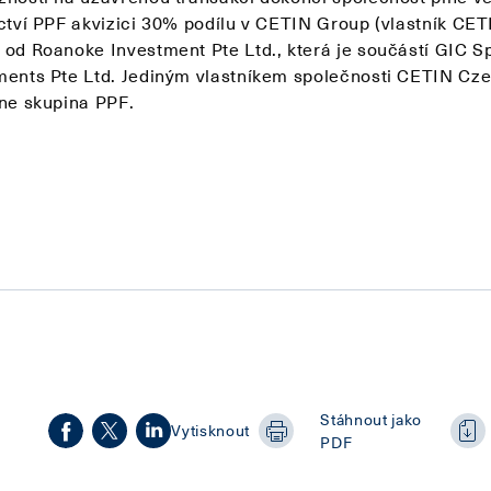
ictví PPF akvizici 30% podílu v CETIN Group (vlastník CET
 od Roanoke Investment Pte Ltd., která je součástí GIC S
ments Pte Ltd. Jediným vlastníkem společnosti CETIN Cz
ane skupina PPF.
h
Stáhnout jako
Vytisknout
PDF