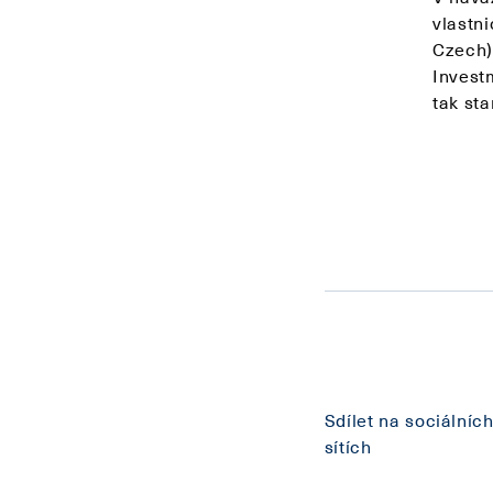
vlastn
Czech)
Invest
tak st
Sdílet na sociálníc
sítích