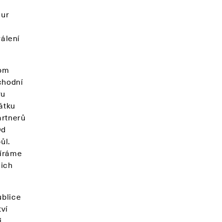
eur
álení
com
ýchodní
ru
átku
artnerů
Od
ůl.
víráme
jich
ublice
ví
i