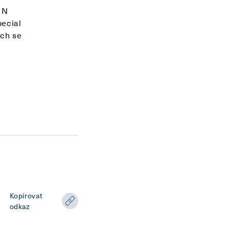
IN
pecial
ech se
Kopírovat
odkaz