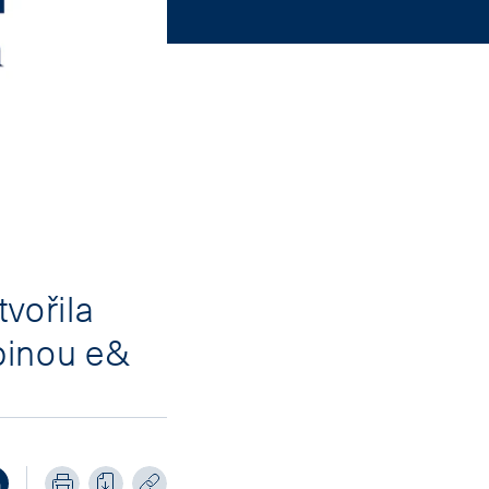
vořila
upinou e&