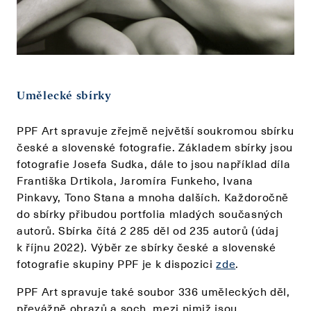
Umělecké sbírky
PPF Art spravuje zřejmě největší soukromou sbírku
české a slovenské fotografie. Základem sbírky jsou
fotografie Josefa Sudka, dále to jsou například díla
Františka Drtikola, Jaromíra Funkeho, Ivana
Pinkavy, Tono Stana a mnoha dalších. Každoročně
do sbírky přibudou portfolia mladých současných
autorů. Sbírka čítá 2 285 děl od 235 autorů (údaj
k říjnu 2022). Výběr ze sbírky české a slovenské
fotografie skupiny PPF je k dispozici
zde
.
PPF Art spravuje také soubor 336 uměleckých děl,
převážně obrazů a soch, mezi nimiž jsou