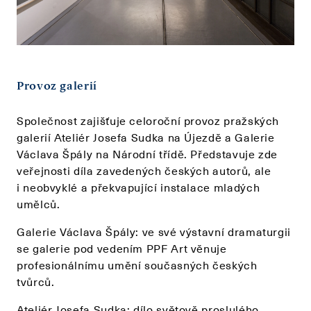
Provoz galerií
Společnost zajišťuje celoroční provoz pražských
galerií Ateliér Josefa Sudka na Újezdě a Galerie
Václava Špály na Národní třídě. Představuje zde
veřejnosti díla zavedených českých autorů, ale
i neobvyklé a překvapující instalace mladých
umělců.
Galerie Václava Špály: ve své výstavní dramaturgii
se galerie pod vedením PPF Art věnuje
profesionálnímu umění současných českých
tvůrců.
Ateliér Josefa Sudka: dílo světově proslulého