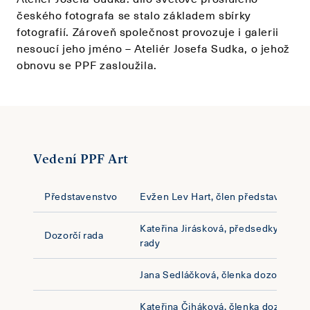
českého fotografa se stalo základem sbírky
fotografií. Zároveň společnost provozuje i galerii
nesoucí jeho jméno – Ateliér Josefa Sudka, o jehož
obnovu se PPF zasloužila.
Vedení PPF Art
Představenstvo
Evžen Lev Hart, člen představenstv
Kateřina Jirásková, předsedkyně doz
Dozorčí rada
rady
Jana Sedláčková, členka dozorčí rad
Kateřina Čiháková, členka dozorčí r