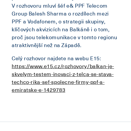
V rozhovoru mluví šéf e& PPF Telecom
Group Balesh Sharma o rozdílech mezi
PPF a Vodafonem, o strategii skupiny,
klíčových akvizicích na Balkáně i o tom,
proč jsou telekomunikace v tomto regionu
atraktivnější než na Západě.
Celý rozhovor najdete na webu E15:
https://www.e15.cz/rozhovory/balkan-je-
skvelym-testem-inovaci-z-telca-se-stava-
techco-rika-sef-spolecne-firmy-ppf-a-
emiratske-e-1429783