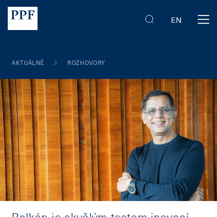
EN
AKTUÁLNĚ
ROZHOVORY
Balkán je skvělým testem inovací,