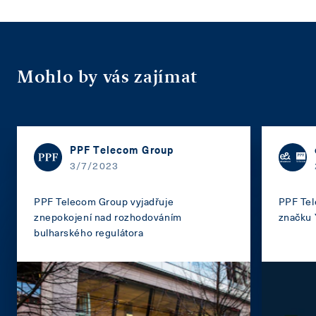
Mohlo by vás zajímat
PPF Telecom Group
3/7/2023
PPF Telecom Group vyjadřuje
PPF Tel
znepokojení nad rozhodováním
značku 
bulharského regulátora