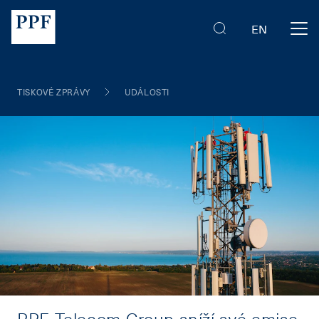
EN
TISKOVÉ ZPRÁVY
UDÁLOSTI
PPF Telecom Group sníží své emise