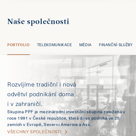
Naše společnosti
PORTFOLIO
TELEKOMUNIKACE
MÉDIA
FINANČNÍ SLUŽBY
Rozvíjíme tradiční i nová
odvětví podnikání doma
i v zahraničí.
Skupina PPF je mezinárodní investiční skupina založená v
roce 1991 v České republice, která dnes podniká ve 25
zemích v Evropě, Severní Americe a Asii.
VŠECHNY SPOLEČNOSTI