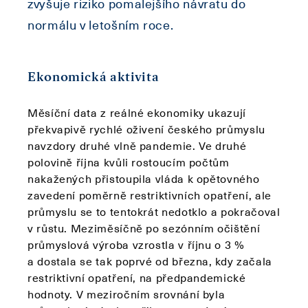
zvyšuje riziko pomalejšího návratu do
normálu v letošním roce.
Ekonomická aktivita
Měsíční data z reálné ekonomiky ukazují
překvapivě rychlé oživení českého průmyslu
navzdory druhé vlně pandemie. Ve druhé
polovině října kvůli rostoucím počtům
nakažených přistoupila vláda k opětovného
zavedení poměrně restriktivních opatření, ale
průmyslu se to tentokrát nedotklo a pokračoval
v růstu. Meziměsíčně po sezónním očištění
průmyslová výroba vzrostla v říjnu o 3 %
a dostala se tak poprvé od března, kdy začala
restriktivní opatření, na předpandemické
hodnoty. V meziročním srovnání byla