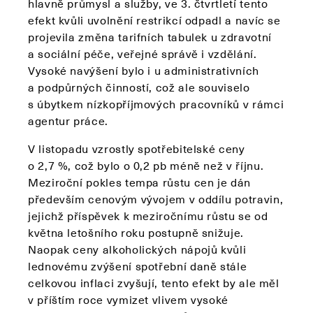
hlavně průmysl a služby, ve 3. čtvrtletí tento
efekt kvůli uvolnění restrikcí odpadl a navíc se
projevila změna tarifních tabulek u zdravotní
a sociální péče, veřejné správě i vzdělání.
Vysoké navýšení bylo i u administrativních
a podpůrných činností, což ale souviselo
s úbytkem nízkopříjmových pracovníků v rámci
agentur práce.
V listopadu vzrostly spotřebitelské ceny
o 2,7 %, což bylo o 0,2 pb méně než v říjnu.
Meziroční pokles tempa růstu cen je dán
především cenovým vývojem v oddílu potravin,
jejichž příspěvek k meziročnímu růstu se od
května letošního roku postupně snižuje.
Naopak ceny alkoholických nápojů kvůli
lednovému zvýšení spotřební daně stále
celkovou inflaci zvyšují, tento efekt by ale měl
v příštím roce vymizet vlivem vysoké