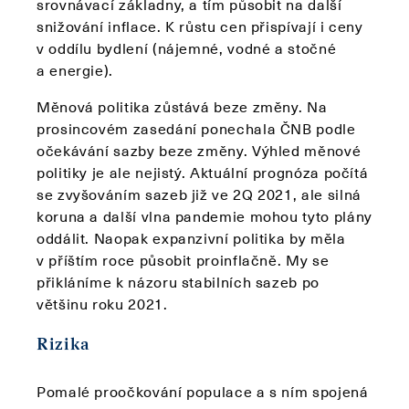
srovnávací základny, a tím působit na další
snižování inflace. K růstu cen přispívají i ceny
v oddílu bydlení (nájemné, vodné a stočné
a energie).
Měnová politika zůstává beze změny. Na
prosincovém zasedání ponechala ČNB podle
očekávání sazby beze změny. Výhled měnové
politiky je ale nejistý. Aktuální prognóza počítá
se zvyšováním sazeb již ve 2Q 2021, ale silná
koruna a další vlna pandemie mohou tyto plány
oddálit. Naopak expanzivní politika by měla
v příštím roce působit proinflačně. My se
přikláníme k názoru stabilních sazeb po
většinu roku 2021.
Rizika
Pomalé proočkování populace a s ním spojená