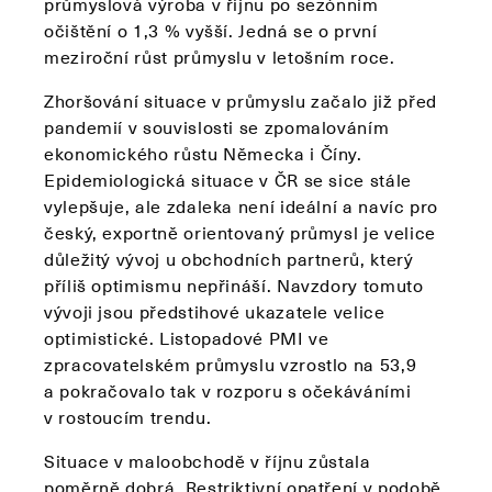
průmyslová výroba v říjnu po sezónním
očištění o 1,3 % vyšší. Jedná se o první
meziroční růst průmyslu v letošním roce.
Zhoršování situace v průmyslu začalo již před
pandemií v souvislosti se zpomalováním
ekonomického růstu Německa i Číny.
Epidemiologická situace v ČR se sice stále
vylepšuje, ale zdaleka není ideální a navíc pro
český, exportně orientovaný průmysl je velice
důležitý vývoj u obchodních partnerů, který
příliš optimismu nepřináší. Navzdory tomuto
vývoji jsou předstihové ukazatele velice
optimistické. Listopadové PMI ve
zpracovatelském průmyslu vzrostlo na 53,9
a pokračovalo tak v rozporu s očekáváními
v rostoucím trendu.
Situace v maloobchodě v říjnu zůstala
poměrně dobrá. Restriktivní opatření v podobě