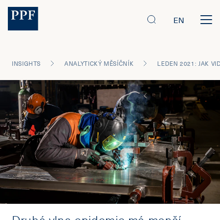
EN
INSIGHTS
ANALYTICKÝ MĚSÍČNÍK
Druhá vlna epidemie má menší