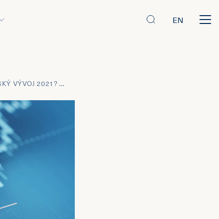
EN
LEDEN 2021: JAK VIDÍME HOSPODÁŘSKÝ VÝVOJ 2021? ANALÝZA A VÝHLED PRO EU A NEJDŮLEŽITĚJŠÍ ZEMĚ.