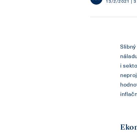
13/2/2021 | 3
Slibný
náladu
i sekt
neproj
hodnot
inflačn
Ekon