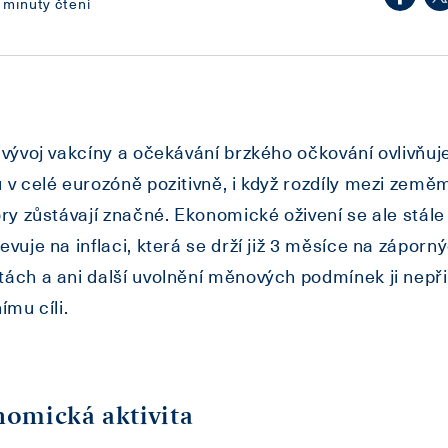
 minuty čtení
 vývoj vakcíny a očekávání brzkého očkování ovlivňuj
 v celé eurozóně pozitivně, i když rozdíly mezi země
ory zůstávají značné. Ekonomické oživení se ale stále
evuje na inflaci, která se drží již 3 měsíce na záporn
ách a ani další uvolnění měnových podmínek ji nepřib
ímu cíli.
omická aktivita