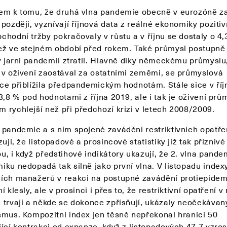
em k tomu, že druhá vlna pandemie obecně v eurozóně z
později, vyznívají říjnová data z reálné ekonomiky pozitiv
chodní tržby pokračovaly v růstu a v říjnu se dostaly o 4
ež ve stejném období před rokem. Také průmysl postupně
 v jarní pandemii ztratil. Hlavně díky německému průmyslu,
 v oživení zaostával za ostatními zeměmi, se průmyslová
ce přiblížila předpandemickým hodnotám. Stále sice v říj
3,8 % pod hodnotami z října 2019, ale i tak je oživení prů
 rychlejší než při předchozí krizi v letech 2008/2009.
 pandemie a s ním spojené zavádění restriktivních opatře
zují, že listopadové a prosincové statistiky již tak příznivé
u, i když předstihové indikátory ukazují, že 2. vlna pande
iku nedopadá tak silně jako první vlna. V listopadu index
ích manažerů v reakci na postupné zavádění protiepide
í klesly, ale v prosinci i přes to, že restriktivní opatření 
 trvají a někde se dokonce zpřísňují, ukázaly neočekávan
smus. Kompozitní index jen těsně nepřekonal hranici 50
ící kontrakci od expanze, když z listopadových 47,7 vzros