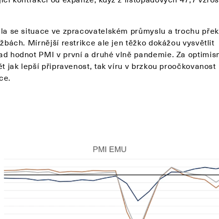
ila se situace ve zpracovatelském průmyslu a trochu pře
užbách. Mírnější restrikce ale jen těžko dokážou vysvětlit
ad hodnot PMI v první a druhé vlně pandemie. Za optimi
ět jak lepší připravenost, tak víru v brzkou proočkovanost
ce.