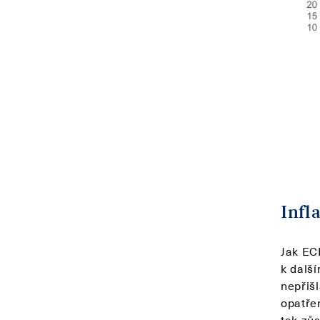
Infl
Jak ECB
k dalš
nepřiš
opatře
tak zů