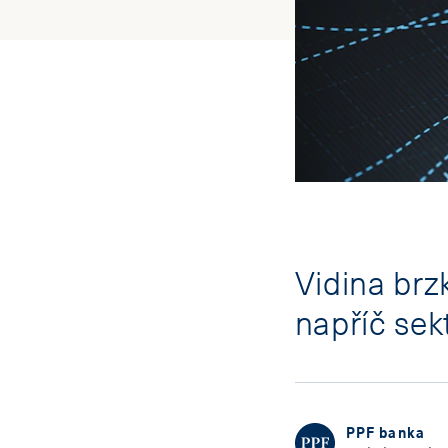
Vidina br
napříč sek
PPF banka