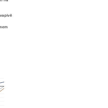
kvapivě
smem