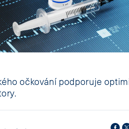
zkého očkování podporuje opti
tory.