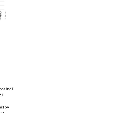
rosinci
mi
Sazby
PP