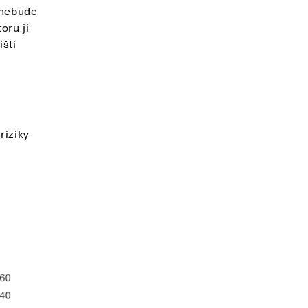
 nebude
oru ji
íští
riziky