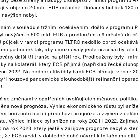
ají v objemu 20 mld. EUR měsíčně. Dočasný balíček 120 m
 navýšen nebyl.
nám v souladu s tržními očekáváními došlo v programu 
byl navýšen o 500 mld. EUR a prodloužen o 9 měsíců do b
U půjček v rámci programu TLTRO nedošlo oproti očekává
vení podmínek tak, aby umožňovaly ještě nižší sazby, ale 
vány další tři tranše na příští rok. Prodlouženy byly i mír
ky na kolaterál, který ECB přijímá (například řecké dluhop
vna 2022. Na podporu likvidity bank ECB plánuje v roce 2
čtyři nouzové pandemické dlouhodobější refinanční opera
O.
ň se změnami v opatřeních uvolňujících měnovou politiku
něna nová prognóza. Výhled ekonomického růstu byl sníž
kém horizontu oproti předchozí prognóze a zvýšen v delší
tu. Výhled inflace byl snížen na roky 2021 i 2022. Zajímav
d na rok 2023, který ještě v zářijové prognóze nebyl a kte
, že ECB nevidí v dohledné době návrat k inflačnímu cíli.