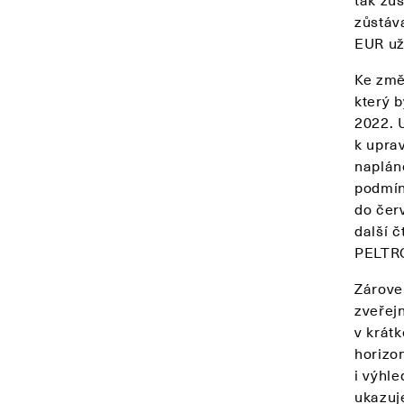
zůstáv
EUR už
Ke změ
který 
2022. 
k upra
napláno
podmín
do čer
další 
PELTR
Zárove
zveřej
v krát
horizon
i výhle
ukazuje