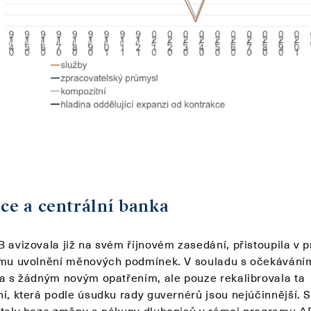
ace a centrální banka
 avizovala již na svém říjnovém zasedání, přistoupila v p
ímu uvolnění měnových podmínek. V souladu s očekávání
la s žádným novým opatřením, ale pouze rekalibrovala ta
ní, která podle úsudku rady guvernérů jsou nejúčinnější. 
staly beze změny a nákupy dluhopisů v rámci programu A