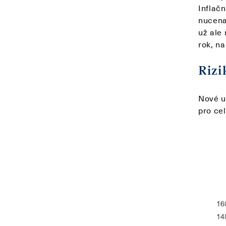
Inflač
nucena
už ale 
rok, n
Rizi
Nové us
pro ce