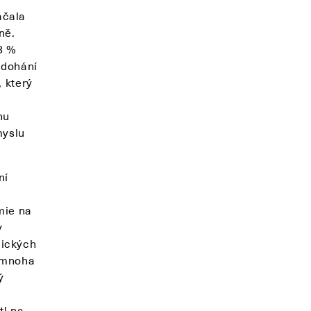
ačala
ně.
,3 %
 dohání
 který
nu
myslu
ní
mie na
y
mických
v mnoha
ý
tl na