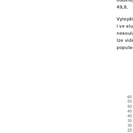
49,8.
Vylepš
i ve sl
nesoul
lze vid
popula