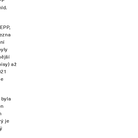
ld.
PEPP,
řezna
ní
byly
nější
isy) až
021
ce
 byla
en
m
ý je
rý