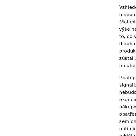
Vzhled
o něco 
Maloob
výše n
to, co
dlouho
produk
zůstal 
mnohem
Postup
signali
nebudo
ekonom
nákupn
opatřen
zemích
optimi
odděluj