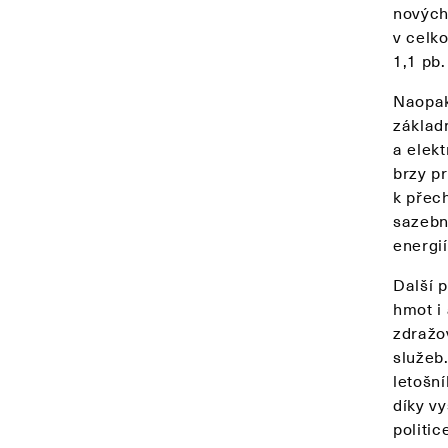
nových
v celko
1,1 pb.
Naopak
základ
a elekt
brzy pr
k přec
sazební
energií
Další 
hmot i
zdražo
služeb
letošn
díky vy
politic