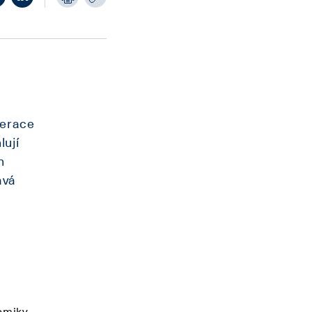
lerace
lují
h
ává
nomiky