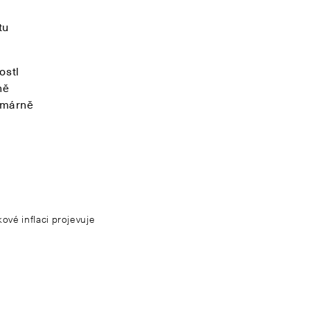
é
tu
ostl
ně
imárně
ové inflaci projevuje