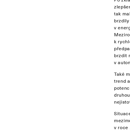
zlepšen
tak ma
brzdil
v ener
Meziro
k rych
předpa
brzdit
v auto
Také m
trend 
potenc
druhou 
nejisto
Situace
mezimě
v roce 