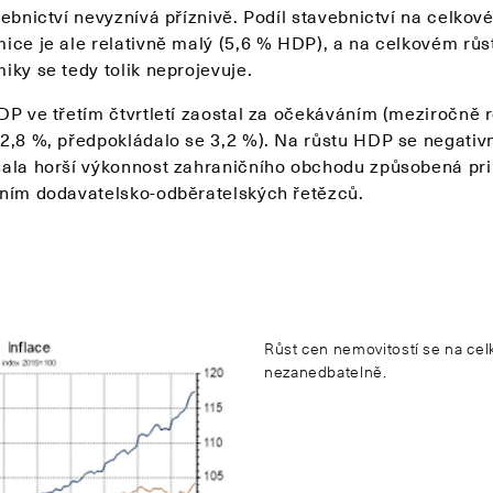
ebnictví nevyznívá příznivě. Podíl stavebnictví na celkov
ice je ale relativně malý (5,6 % HDP), a na celkovém růs
iky se tedy tolik neprojevuje.
DP ve třetím čtvrtletí zaostal za očekáváním (meziročně r
2,8 %, předpokládalo se 3,2 %). Na růstu HDP se negativ
ala horší výkonnost zahraničního obchodu způsobená pr
ním dodavatelsko-odběratelských řetězců.
Růst cen nemovitostí se na celk
nezanedbatelně.