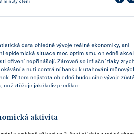
3 minuty čtení
atistická data ohledně vývoje reálné ekonomiky, ani
lní epidemická situace moc optimismu ohledně akce
sti oživení nepřinášejí. Zároveň se inflační tlaky zrych
ekávání a nutí centrální banku k utahování měnovýc
ek. Přitom nejistota ohledně budoucího vývoje zůst
, což ztěžuje jakékoliv predikce.
omická aktivita
mání z rychlosti oživení ve 2. čtvrtletí data z reálné eko