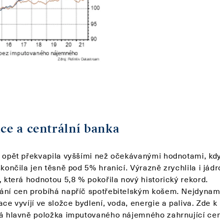
ace a centrální banka
e opět překvapila vyššími než očekávanými hodnotami, kd
skončila jen těsně pod 5% hranicí. Výrazně zrychlila i jád
, která hodnotou 5,8 % pokořila nový historický rekord.
ání cen probíhá napříč spotřebitelským košem. Nejdynami
ace vyvíjí ve složce bydlení, voda, energie a paliva. Zde k
vá hlavně položka imputovaného nájemného zahrnující ce