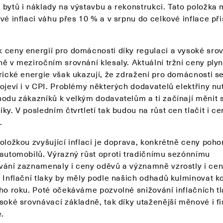
 bytů i náklady na výstavbu a rekonstrukci. Tato položka
vé inflaci váhu přes 10 % a v srpnu do celkové inflace př
 ceny energií pro domácnosti díky regulaci a vysoké sro
ně v meziročním srovnání klesaly. Aktuální tržní ceny ply
rické energie však ukazují, že zdražení pro domácnosti se
ojeví i v CPI. Problémy některých dodavatelů elektřiny nut
hodu zákazníků k velkým dodavatelům a ti začínají měnit 
ky. V posledním čtvrtletí tak budou na růst cen tlačit i ce
.
položkou zvyšující inflaci je doprava, konkrétně ceny poh
 automobilů. Výrazný růst oproti tradičnímu sezónnímu
vání zaznamenaly i ceny oděvů a významně vzrostly i ce
. Inflační tlaky by měly podle našich odhadů kulminovat 
ího roku. Poté očekáváme pozvolné snižování inflačních tl
soké srovnávací základně, tak díky utaženější měnové i fi
e.