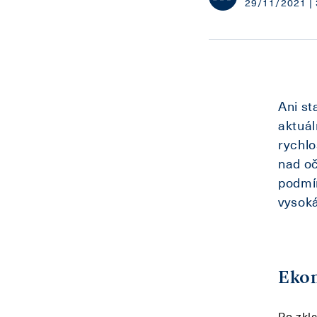
29/11/2021 | 
Ani st
aktuá
rychlo
nad oč
podmín
vysoká
Ekon
Po zkla