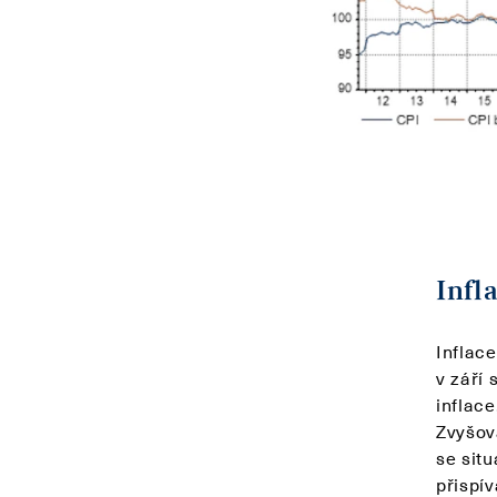
Infl
Inflac
v září 
inflace
Zvyšov
se situ
přispí