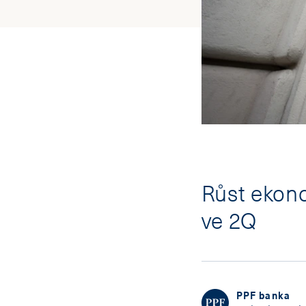
Růst ekono
ve 2Q
PPF banka