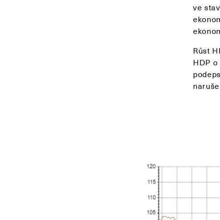
ve stav
ekonom
ekonom
Růst H
HDP o 
podeps
naruše