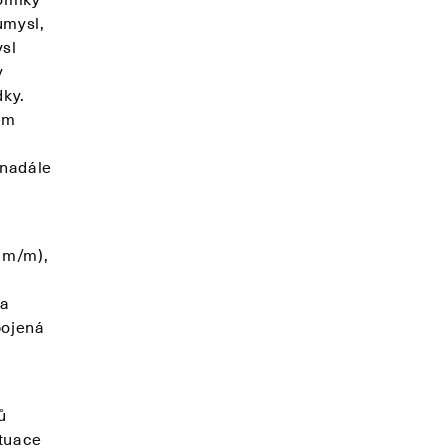
ůmysl,
sl
y
dky.
em
 nadále
% m/m),
á
Na
pojená
ů
ituace