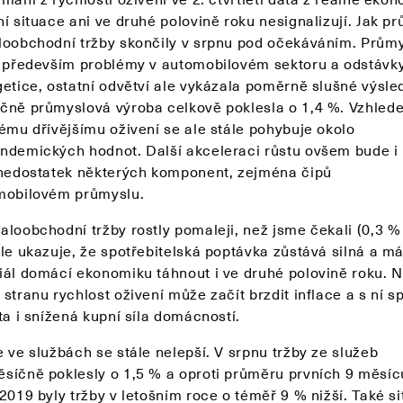
í situace ani ve druhé polovině roku nesignalizují. Jak pr
loobchodní tržby skončily v srpnu pod očekáváním. Průmy
y především problémy v automobilovém sektoru a odstávk
getice, ostatní odvětví ale vykázala poměrně slušné výsle
čně průmyslová výroba celkově poklesla o 1,4 %. Vzhled
lému dřívějšímu oživení se ale stále pohybuje okolo
ndemických hodnot. Další akceleraci růstu ovšem bude i
 nedostatek některých komponent, zejména čipů
mobilovém průmyslu.
aloobchodní tržby rostly pomaleji, než jsme čekali (0,3 
ale ukazuje, že spotřebitelská poptávka zůstává silná a m
iál domácí ekonomiku táhnout i ve druhé polovině roku. 
stranu rychlost oživení může začít brzdit inflace a s ní s
ta i snížená kupní síla domácností.
 ve službách se stále nelepší. V srpnu tržby ze služeb
síčně poklesly o 1,5 % a oproti průměru prvních 9 měsíc
2019 byly tržby v letošním roce o téměř 9 % nižší. Také s