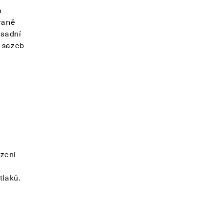
m
traně
ásadní
m sazeb
zení
tlaků.