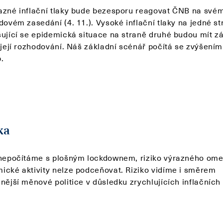
azné inflační tlaky bude bezesporu reagovat ČNB na své
dovém zasedání (4. 11.). Vysoké inflační tlaky na jedné s
šující se epidemická situace na straně druhé budou mít z
a její rozhodování. Náš základní scénář počítá se zvýšení
.
ka
 nepočítáme s plošným lockdownem, riziko výrazného ome
ické aktivity nelze podceňovat. Riziko vidíme i směrem
nější měnové politice v důsledku zrychlujících inflačních 