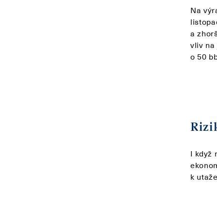
Na výr
listopa
a zhor
vliv n
o 50 bb
Rizi
I když
ekonom
k utaže