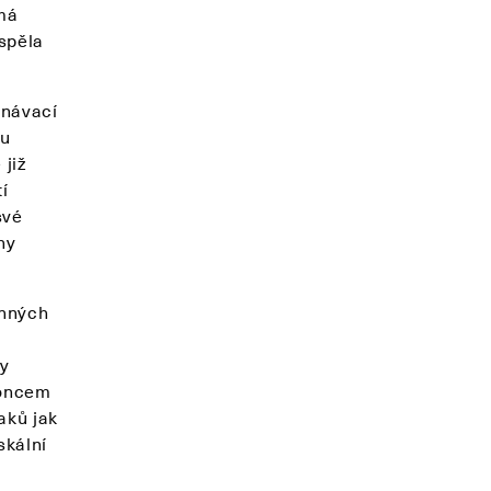
 má
ispěla
vnávací
nu
 již
í
své
ny
onných
ny
koncem
aků jak
skální