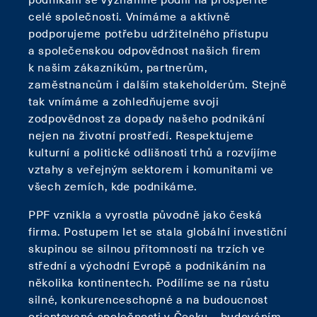
celé společnosti. Vnímáme a aktivně
podporujeme potřebu udržitelného přístupu
a společenskou odpovědnost našich firem
k našim zákazníkům, partnerům,
zaměstnancům i dalším stakeholderům. Stejně
tak vnímáme a zohledňujeme svoji
zodpovědnost za dopady našeho podnikání
nejen na životní prostředí. Respektujeme
kulturní a politické odlišnosti trhů a rozvíjíme
vztahy s veřejným sektorem i komunitami ve
všech zemích, kde podnikáme.
PPF vznikla a vyrostla původně jako česká
firma. Postupem let se stala globální investiční
skupinou se silnou přítomností na trzích ve
střední a východní Evropě a podnikáním na
několika kontinentech. Podílíme se na růstu
silné, konkurenceschopné a na budoucnost
orientované společnosti v Česku – budováním