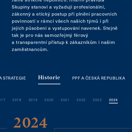
Skupiny stanoví a vyžadují profesionální,
zákonný a etický postup při plnění pracovních
povinností v rámci všech našich týmů i při
jejich působení a vystupování navenek. Stejně
tak je pro nás samozřejmý férový
a transparentní přístup k zákazníkům i našim
zaměstnancům.
 A STRATEGIE
PPF A ČESKÁ REPUBLIKA
Historie
017
2018
2019
2020
2021
2022
2023
2024
2024