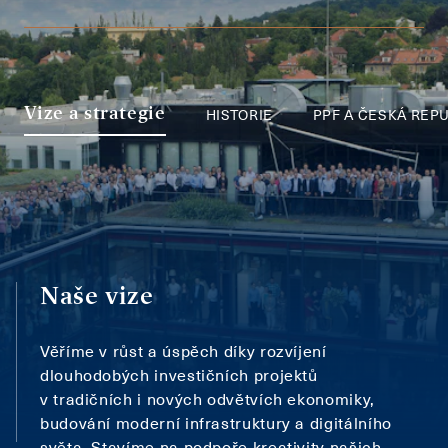
HISTORIE
PPF A ČESKÁ REP
Vize a strategie
Naše vize
Věříme v růst a úspěch díky rozvíjení
dlouhodobých investičních projektů
v tradičních i nových odvětvích ekonomiky,
budování moderní infrastruktury a digitálního
světa. Stavíme na podpoře kreativity našich