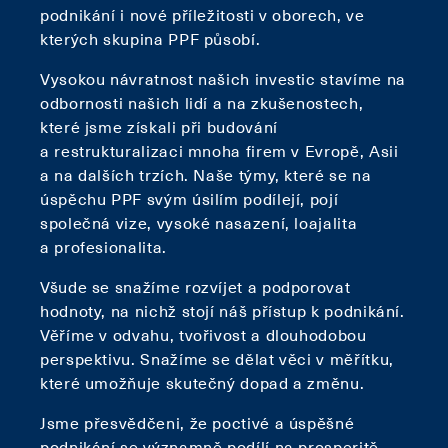
podnikání i nové příležitosti v oborech, ve
kterých skupina PPF působí.
Vysokou návratnost našich investic stavíme na
odbornosti našich lidí a na zkušenostech,
které jsme získali při budování
a restrukturalizaci mnoha firem v Evropě, Asii
a na dalších trzích. Naše týmy, které se na
úspěchu PPF svým úsilím podílejí, pojí
společná vize, vysoké nasazení, loajalita
a profesionalita.
Všude se snažíme rozvíjet a podporovat
hodnoty, na nichž stojí náš přístup k podnikání.
Věříme v odvahu, tvořivost a dlouhodobou
perspektivu. Snažíme se dělat věci v měřítku,
které umožňuje skutečný dopad a změnu.
Jsme přesvědčeni, že poctivé a úspěšné
podnikání se významně podílí na prosperitě