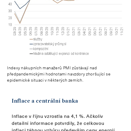
Indexy nákupních manažerů PMI zůstávají nad
předpandemickými hodnotami navzdory zhoršující se
epidemické situaci v některých zemích.
Inflace a centrální banka
Inflace v říjnu vzrostla na 4,1 %. Ačkoliv
detailní informace potvrdily, že celkovou
inflaci táhnou vzhůru především ceny energií,