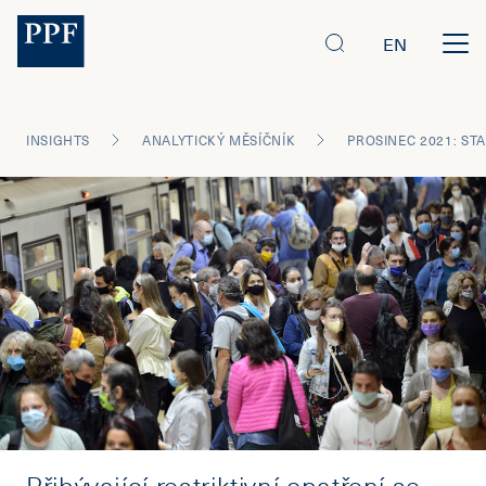
EN
INSIGHTS
ANALYTICKÝ MĚSÍČNÍK
Přibývající restriktivní opatření se