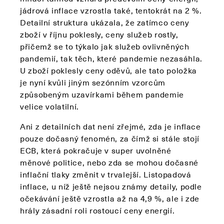
jádrová inflace vzrostla také, tentokrát na 2 %.
Detailní struktura ukázala, že zatímco ceny
zboží v říjnu poklesly, ceny služeb rostly,
přičemž se to týkalo jak služeb ovlivněných
pandemií, tak těch, které pandemie nezasáhla.
U zboží poklesly ceny oděvů, ale tato položka
je nyní kvůli jiným sezónním vzorcům
způsobeným uzavírkami během pandemie
velice volatilní.
Ani z detailních dat není zřejmé, zda je inflace
pouze dočasný fenomén, za čímž si stále stojí
ECB, která pokračuje v super uvolněné
měnové politice, nebo zda se mohou dočasné
inflační tlaky změnit v trvalejší. Listopadová
inflace, u níž ještě nejsou známy detaily, podle
očekávání ještě vzrostla až na 4,9 %, ale i zde
hrály zásadní roli rostoucí ceny energií.