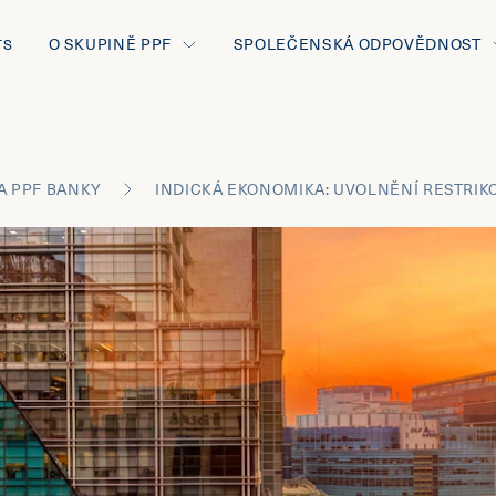
O SKUPINĚ PPF
SPOLEČENSKÁ ODPOVĚDNOST
TS
A PPF BANKY