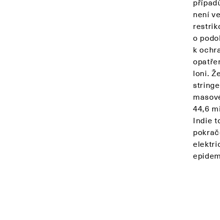
případ
není ve
restri
o podo
k ochr
opatře
loni. Ž
stringe
masové
44,6 mi
Indie t
pokračo
elektr
epidem