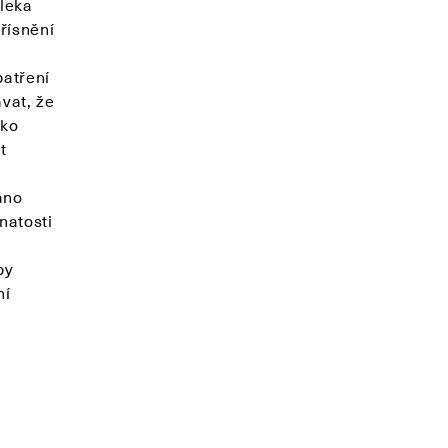
aleka
přísnění
patření
vat, že
ako
t
áno
natosti
by
ní