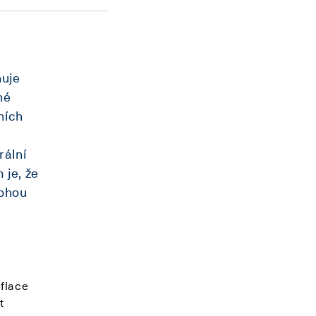
huje
né
ních
rální
 je, že
mohou
nflace
t