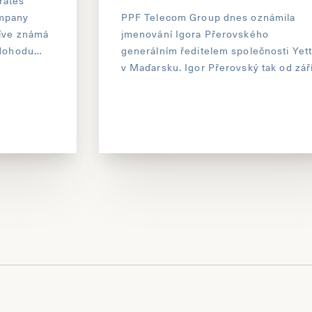
rates
mpany
PPF Telecom Group dnes oznámila
říve známá
jmenování Igora Přerovského
 dohodu
generálním ředitelem společnosti Yett
% plus
v Maďarsku. Igor Přerovský tak od zář
lecom
posílí vrcholové vedení telekomunikač
 Srbsku
divize PPF.