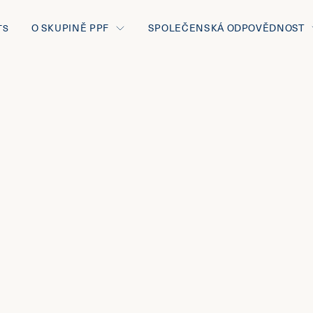
O SKUPINĚ PPF
SPOLEČENSKÁ ODPOVĚDNOST
TS