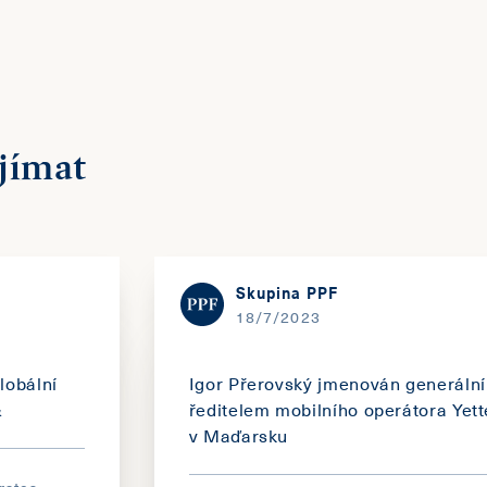
jímat
Skupina PPF
18/7/2023
lobální
Igor Přerovský jmenován generáln
&
ředitelem mobilního operátora Yett
v Maďarsku