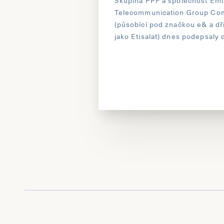
Skupina PPF a společnost Emi
Telecommunication Group Co
(působící pod značkou e& a d
jako Etisalat) dnes podepsaly
o tom, že e& kupuje podíl 50 
jedna akcie v aktivech PPF Te
Group v Bulharsku, Maďarsku,
a na Slovensku.