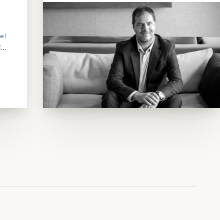
el
í
ní