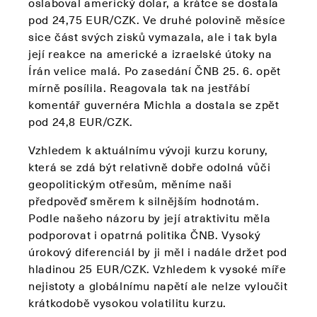
oslaboval americký dolar, a krátce se dostala
pod 24,75 EUR/CZK. Ve druhé polovině měsíce
sice část svých zisků vymazala, ale i tak byla
její reakce na americké a izraelské útoky na
Írán velice malá. Po zasedání ČNB 25. 6. opět
mírně posílila. Reagovala tak na jestřábí
komentář guvernéra Michla a dostala se zpět
pod 24,8 EUR/CZK.
Vzhledem k aktuálnímu vývoji kurzu koruny,
která se zdá být relativně dobře odolná vůči
geopolitickým otřesům, měníme naši
předpověď směrem k silnějším hodnotám.
Podle našeho názoru by její atraktivitu měla
podporovat i opatrná politika ČNB. Vysoký
úrokový diferenciál by ji měl i nadále držet pod
hladinou 25 EUR/CZK. Vzhledem k vysoké míře
nejistoty a globálnímu napětí ale nelze vyloučit
krátkodobě vysokou volatilitu kurzu.