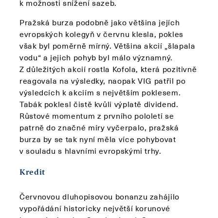
k možnosti snížení sazeb.
Pražská burza podobně jako většina jejích
evropských kolegyň v červnu klesla, pokles
však byl poměrně mírný. Většina akcií „šlapala
vodu“ a jejich pohyb byl málo významný.
Z důležitých akcií rostla Kofola, která pozitivně
reagovala na výsledky, naopak VIG patřil po
výsledcích k akciím s největším poklesem.
Tabák poklesl čistě kvůli výplatě dividend.
Růstové momentum z prvního pololetí se
patrně do značné míry vyčerpalo, pražská
burza by se tak nyní měla více pohybovat
v souladu s hlavními evropskými trhy.
Kredit
Červnovou dluhopisovou bonanzu zahájilo
vypořádání historicky největší korunové