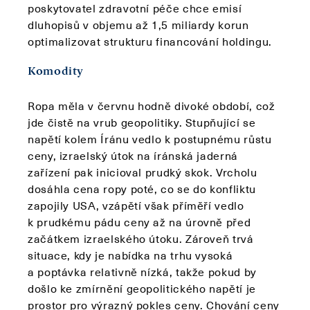
poskytovatel zdravotní péče chce emisí
dluhopisů v objemu až 1,5 miliardy korun
optimalizovat strukturu financování holdingu.
Komodity
Ropa měla v červnu hodně divoké období, což
jde čistě na vrub geopolitiky. Stupňující se
napětí kolem Íránu vedlo k postupnému růstu
ceny, izraelský útok na íránská jaderná
zařízení pak inicioval prudký skok. Vrcholu
dosáhla cena ropy poté, co se do konfliktu
zapojily USA, vzápětí však příměří vedlo
k prudkému pádu ceny až na úrovně před
začátkem izraelského útoku. Zároveň trvá
situace, kdy je nabídka na trhu vysoká
a poptávka relativně nízká, takže pokud by
došlo ke zmírnění geopolitického napětí je
prostor pro výrazný pokles ceny. Chování ceny