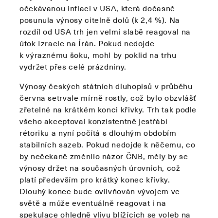
očekávanou inflaci v USA, která dočasně
posunula výnosy citelně dolů (k 2,4 %). Na
rozdíl od USA trh jen velmi slabě reagoval na
útok Izraele na Írán. Pokud nedojde
k výraznému šoku, mohl by poklid na trhu
vydržet přes celé prázdniny.
Výnosy českých státních dluhopisů v průběhu
června setrvale mírně rostly, což bylo obzvlášť
zřetelné na krátkém konci křivky. Trh tak podle
všeho akceptoval konzistentně jestřábí
rétoriku a nyní počítá s dlouhým obdobím
stabilních sazeb. Pokud nedojde k něčemu, co
by nečekaně změnilo názor ČNB, měly by se
výnosy držet na současných úrovních, což
platí především pro krátký konec křivky.
Dlouhý konec bude ovlivňován vývojem ve
světě a může eventuálně reagovat i na
spekulace ohledně vlivu blížících se voleb na