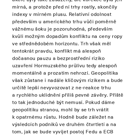
mírná, a protože před ní trhy rostly, skončily
indexy v mírném plusu. Relativní odolnost
především u amerického trhu vůči poměrně
vážnému šoku je pozoruhodná, především
kvůli možným dopadům konfliktu na ceny ropy
ve střednědobém horizontu. Trh však měl
tentokrát pravdu, konflikt má alespoň
dočasnou pauzu a bezprostřední riziko
uzavření Hormuzského průlivu tedy alespoň
momentálně a prozatím nehrozí. Geopolitika
však zůstane i nadále klíčovým rizikem a bude
určitě lepší nevyvozovat z ne-reakce trhu
a rychlého uklidnění příliš pevné závěry. Příště
to tak jednoduché být nemusí. Pokud dáme
geopolitiku stranou, mohl by se trh vrátit
k opatrnému růstu. Hodně bude záležet na
výsledcích podniků ve druhém čtvrtletí a na
tom, jak se bude vyvíjet postoj Fedu a ECB