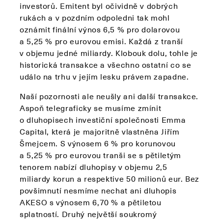
investorů. Emitent byl očividně v dobrých
rukách a v pozdním odpoledni tak mohl
oznámit finální výnos 6,5 % pro dolarovou
a 5,25 % pro eurovou emisi. Každá z tranší
v objemu jedné miliardy. Klobouk dolu, tohle je
historická transakce a všechno ostatní co se
událo na trhu v jejím lesku právem zapadne.
Naší pozornosti ale neušly ani další transakce.
Aspoň telegraficky se musíme zmínit
o dluhopisech investiční společnosti Emma
Capital, která je majoritně vlastněna Jiřím
Šmejcem. S výnosem 6 % pro korunovou
a 5,25 % pro eurovou tranši se s pětiletým
tenorem nabízí dluhopisy v objemu 2,5
miliardy korun a respektive 50 milionů eur. Bez
povšimnutí nesmíme nechat ani dluhopis
AKESO s výnosem 6,70 % a pětiletou
splatností. Druhý největší soukromý