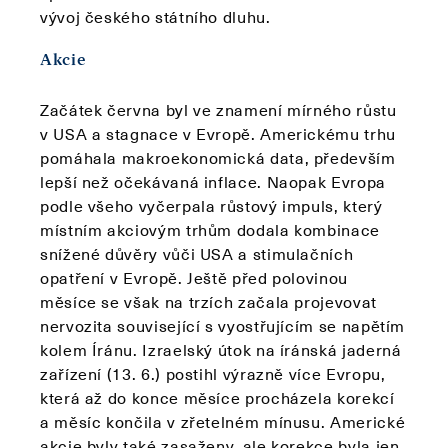
vývoj českého státního dluhu.
Akcie
Začátek června byl ve znamení mírného růstu
v USA a stagnace v Evropě. Americkému trhu
pomáhala makroekonomická data, především
lepší než očekávaná inflace. Naopak Evropa
podle všeho vyčerpala růstový impuls, který
místním akciovým trhům dodala kombinace
snížené důvěry vůči USA a stimulačních
opatření v Evropě. Ještě před polovinou
měsíce se však na trzích začala projevovat
nervozita související s vyostřujícím se napětím
kolem Íránu. Izraelský útok na íránská jaderná
zařízení (13. 6.) postihl výrazně více Evropu,
která až do konce měsíce procházela korekcí
a měsíc končila v zřetelném mínusu. Americké
akcie byly také zasaženy, ale korekce byla jen