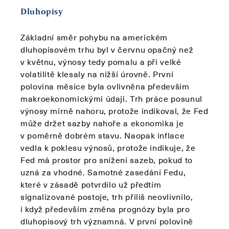
Dluhopisy
Základní směr pohybu na americkém
dluhopisovém trhu byl v červnu opačný než
v květnu, výnosy tedy pomalu a při velké
volatilitě klesaly na nižší úrovně. První
polovina měsíce byla ovlivněna především
makroekonomickými údaji. Trh práce posunul
výnosy mírně nahoru, protože indikoval, že Fed
může držet sazby nahoře a ekonomika je
v poměrně dobrém stavu. Naopak inflace
vedla k poklesu výnosů, protože indikuje, že
Fed má prostor pro snížení sazeb, pokud to
uzná za vhodné. Samotné zasedání Fedu,
které v zásadě potvrdilo už předtím
signalizované postoje, trh příliš neovlivnilo,
i když především změna prognózy byla pro
dluhopisový trh významná. V první polovině