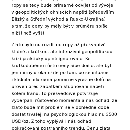
ropy se tedy bude primárně odvíjet od vývoje
v geopolitických ohniscích napětí (především
Blízký a Střední východ a Rusko-Ukrajina)
s tím, že ceny by měly být v průměru spíše
nižší než vyšší.
Zlato bylo na rozdíl od ropy až překvapivě
klidné a krátkou, ale intenzivní geopolitickou
krizi prakticky úplně ignorovalo. Ke
krátkodobému růstu ceny sice došlo, ale byl
jen mírný a okamžitě po tom, co se situace
zklidnila, šla cena poměrně výrazně dolů na
úroveň před začátkem stupňování napětí
kolem Íránu. To přesvědčivě potvrzuje
vyčerpání růstového momenta a náš odhad, že
zlato bude mít problém se v dohledné době
dostat trvaleji na psychologickou hladinu 3500
USD/oz. Z toho vyplývá i náš odhad
pokračování postranního trendu. Cenu zlata