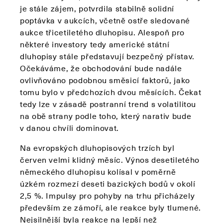
je stále zájem, potvrdila stabilně solidní
poptávka v aukcích, včetně ostře sledované
aukce třicetiletého dluhopisu. Alespoň pro
některé investory tedy americké státní
dluhopisy stále představují bezpečný přístav.
Očekáváme, že obchodování bude nadále
ovlivňováno podobnou směsicí faktorů, jako
tomu bylo v předchozích dvou měsících. Čekat
tedy lze v zásadě postranní trend s volatilitou
na obě strany podle toho, který narativ bude
v danou chvíli dominovat.
Na evropských dluhopisových trzích byl
červen velmi klidný měsíc. Výnos desetiletého
německého dluhopisu kolísal v poměrně
úzkém rozmezí deseti bazických bodů v okolí
2,5 %. Impulsy pro pohyby na trhu přicházely
především ze zámoří, ale reakce byly tlumené.
Nejsilnější byla reakce na lepší než