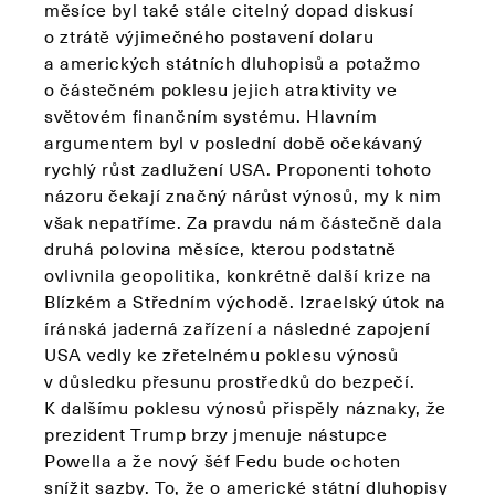
měsíce byl také stále citelný dopad diskusí
o ztrátě výjimečného postavení dolaru
a amerických státních dluhopisů a potažmo
o částečném poklesu jejich atraktivity ve
světovém finančním systému. Hlavním
argumentem byl v poslední době očekávaný
rychlý růst zadlužení USA. Proponenti tohoto
názoru čekají značný nárůst výnosů, my k nim
však nepatříme. Za pravdu nám částečně dala
druhá polovina měsíce, kterou podstatně
ovlivnila geopolitika, konkrétně další krize na
Blízkém a Středním východě. Izraelský útok na
íránská jaderná zařízení a následné zapojení
USA vedly ke zřetelnému poklesu výnosů
v důsledku přesunu prostředků do bezpečí.
K dalšímu poklesu výnosů přispěly náznaky, že
prezident Trump brzy jmenuje nástupce
Powella a že nový šéf Fedu bude ochoten
snížit sazby. To, že o americké státní dluhopisy