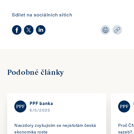
Sdílet na sociálních sítích
Podobné články
PPF banka
6/5/2025
Navzdory zvyšujícím se nejistotám česká
Proč ČN
ekonomika roste
sazeb?