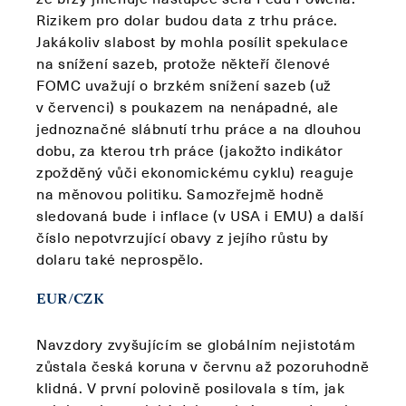
Rizikem pro dolar budou data z trhu práce.
Jakákoliv slabost by mohla posílit spekulace
na snížení sazeb, protože někteří členové
FOMC uvažují o brzkém snížení sazeb (už
v červenci) s poukazem na nenápadné, ale
jednoznačné slábnutí trhu práce a na dlouhou
dobu, za kterou trh práce (jakožto indikátor
zpožděný vůči ekonomickému cyklu) reaguje
na měnovou politiku. Samozřejmě hodně
sledovaná bude i inflace (v USA i EMU) a další
číslo nepotvrzující obavy z jejího růstu by
dolaru také neprospělo.
EUR/CZK
Navzdory zvyšujícím se globálním nejistotám
zůstala česká koruna v červnu až pozoruhodně
klidná. V první polovině posilovala s tím, jak