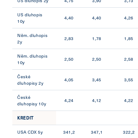
US dluhopis 2y
4,75
3,90
3,73
US dluhopis
4,40
4,40
4,26
10y
Něm. dluhopis
2,83
1,78
1,85
2y
Něm. dluhopis
2,50
2,50
2,58
10y
České
4,05
3,45
3,55
dluhopisy 2y
České
4,24
4,12
4,22
dluhopisy 10y
KREDIT
USA CDX 5y
341,2
347,1
322,2