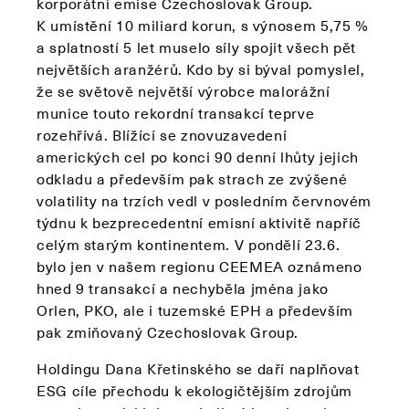
korporátní emise Czechoslovak Group.
K umístění 10 miliard korun, s výnosem 5,75 %
a splatností 5 let muselo síly spojit všech pět
největších aranžérů. Kdo by si býval pomyslel,
že se světově největší výrobce malorážní
munice touto rekordní transakcí teprve
rozehřívá. Blížící se znovuzavedení
amerických cel po konci 90 denní lhůty jejich
odkladu a především pak strach ze zvýšené
volatility na trzích vedl v posledním červnovém
týdnu k bezprecedentní emisní aktivitě napříč
celým starým kontinentem. V pondělí 23.6.
bylo jen v našem regionu CEEMEA oznámeno
hned 9 transakcí a nechyběla jména jako
Orlen, PKO, ale i tuzemské EPH a především
pak zmiňovaný Czechoslovak Group.
Holdingu Dana Křetinského se daří naplňovat
ESG cíle přechodu k ekologičtějším zdrojům