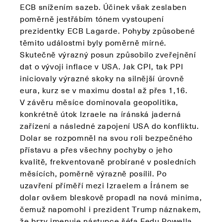
ECB snížením sazeb. Účinek však zeslaben
poměrně jestřábím tónem vystoupení
prezidentky ECB Lagarde. Pohyby způsobené
těmito událostmi byly poměrně mírné.
Skutečně výrazný posun způsobilo zveřejnění
dat o vývoji inflace v USA. Jak CPI, tak PPI
iniciovaly výrazné skoky na silnější úrovně
eura, kurz se v maximu dostal až přes 1,16.
V závěru měsíce dominovala geopolitika,
konkrétně útok Izraele na íránská jaderná
zařízení a následné zapojení USA do konfliktu.
Dolar se rozpomněl na svou roli bezpečného
přístavu a přes všechny pochyby o jeho
kvalitě, frekventovaně probírané v posledních
měsících, poměrně výrazně posílil. Po
uzavření příměří mezi Izraelem a Íránem se
dolar ovšem bleskově propadl na nová minima,
čemuž napomohl i prezident Trump náznakem,
že brzy jmenuje nástupce šéfa Fedu Powella.