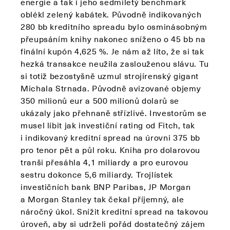
energie a tak i jeho sedmiletý benchmark
oblékl zelený kabátek. Původně indikovaných
280 bb kreditního spreadu bylo osminásobným
přeupsáním knihy nakonec sníženo o 45 bb na
finální kupón 4,625 %. Je nám až líto, že si tak
hezká transakce neužila zaslouženou slávu. Tu
si totiž bezostyšně uzmul strojírenský gigant
Michala Strnada. Původně avizované objemy
350 milionů eur a 500 milionů dolarů se
ukázaly jako přehnaně střízlivé. Investorům se
musel líbit jak investiční rating od Fitch, tak
i indikovaný kreditní spread na úrovni 375 bb
pro tenor pět a půl roku. Kniha pro dolarovou
tranši přesáhla 4,1 miliardy a pro eurovou
sestru dokonce 5,6 miliardy. Trojlístek
investičních bank BNP Paribas, JP Morgan
a Morgan Stanley tak čekal příjemný, ale
náročný úkol. Snížit kreditní spread na takovou
úroveň, aby si udrželi pořád dostatečný zájem